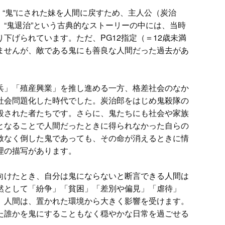
、“鬼”にされた妹を人間に戻すため、主人公（炭治
“鬼退治”という古典的なストーリーの中には、当時
下げられています。ただ、PG12指定（＝12歳未満
ませんが、敵である鬼にも善良な人間だった過去があ
兵」「殖産興業」を推し進める一方、格差社会のなか
社会問題化した時代でした。炭治郎をはじめ鬼殺隊の
殺された者たちです。さらに、鬼たちにも社会や家族
となることで人間だったときに得られなかった自らの
赦なく倒した鬼であっても、その命が消えるときに情
理の描写があります。
向けたとき、自分は鬼にならないと断言できる人間は
然として「紛争」「貧困」「差別や偏見」「虐待」
。人間は、置かれた環境から大きく影響を受けます。
た誰かを鬼にすることもなく穏やかな日常を過ごせる