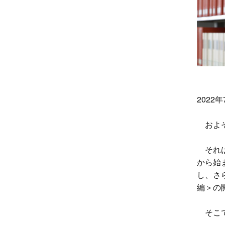
2022
およそ
それは
から始
し、さ
編＞の
そこで