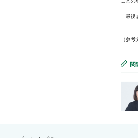
ことの
最後ま
（参考
関