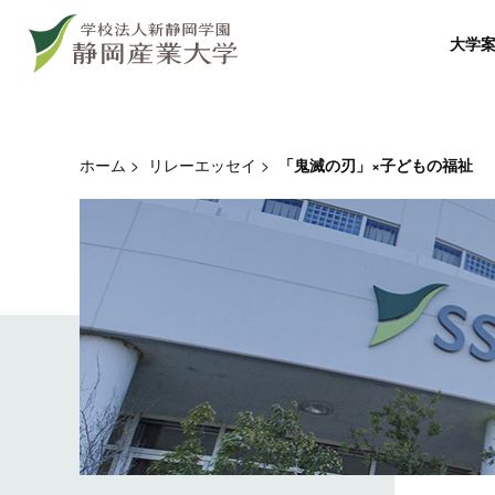
グ
本
ロ
フ
ロ
文
ー
ッ
大学
ー
へ
カ
タ
バ
ル
ー
ル
ナ
へ
ナ
ビ
ホーム
>
リレーエッセイ
>
「鬼滅の刃」×子どもの福祉
ビ
ゲ
ゲ
ー
ー
シ
シ
ョ
ョ
ン
ン
へ
へ