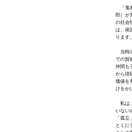
「鬼滅
郎）が
の社会
は、保
ります
当時の
での貧
仲間も
から排
価値を
けをか
私は、
いない
「孤立
とくに