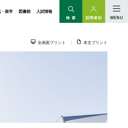
流・留学
図書館
入試情報
検 索
訪問者別
MENU
全画面プリント
本文プリント