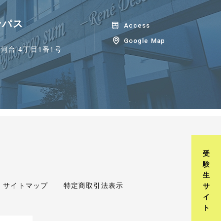
ンパス
Access
Google Map
河台 4丁目1番1号
受
験
生
サイトマップ
特定商取引法表示
サ
イ
ト