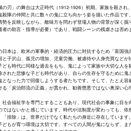
の刃」の舞台は大正時代（1912-1926）初期。家族を殺され
鬼殺隊の仲間と共に数々の鬼に立ち向かう姿を描いた作品です。
情勢を反映しながら、敵味方を問わず登場人物の背景が深く掘り
護者の助言・指導が必要）であり、戦闘シーンの残虐さは否め
。
日本は、欧米の軍事的・経済的圧力に対抗するため「富国強
困と子沢山、孤児の増加、児童労働、被虐待や人身売買などが
子ども時代に同様な過去をもち、鬼によって家族や大切な人を
除された悲惨な子ども時代があり、自らの生存を守るために鬼
鬼となった力で回復しようする者たちです。そして、たとえ容
ける「炭治郎流の正義」が貫かれ、勧善懲悪ではない奥深い心
社会福祉学を専門とすることもあり、現代社会の事象に目を
のではないかと感じています。時代や法制度が変わっても、依
」「排除」は、世界だけでなく私たちの身近に存在しています
子どもが育つ環境は大切です。すべての人間が鬼にならず、ま