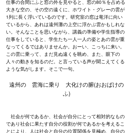
仕事の合間にふと窓の外を見やると、窓の80％を占める
大きな空の、その空の遠くに、ホワイト・グレーの雲が
1列に長く浮いているのです。研究室の窓は竜洋に向い
ているから、あれは遠州灘の上空に浮かぶ雲かもしれな
い。そんなことを思いながら、講義の準備や学生指導の
仕事をしていると、学生たち一人一人の姿とあの雲が重
なってくるではありませんか。おーい、こっちに来い。
この雲に乗って、まだ見ぬ遠くを眺め、また、眼下の
人々の動きを知るのだ。と言っている声が聞こえてくる
ような気がします。そこで一句。
遠州の 雲海に乗り 大化けの腑(おおばけの
ふ)
社会が何であるか、社会が自分にとって相対的なもの
であり社会に果たす自分の役割が何であるかを考えるこ
とにより、人は社会と自分の位置関係を見極め、自分の