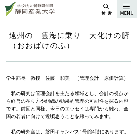
グ
本
ロ
フ
ロ
文
ー
ッ
検 索
MENU
ー
へ
カ
タ
バ
ル
ー
ル
ナ
へ
遠州の 雲海に乗り 大化けの腑
ナ
ビ
（おおばけのふ）
ビ
ゲ
ゲ
ー
ー
シ
シ
ョ
学生部長 教授 佐藤 和美 （管理会計 原価計算）
ョ
ン
ン
へ
私の研究は管理会計を主たる領域とし、会計の視点か
へ
ら経営の在り方や組織の効果的管理の可能性を探る内容
です。前回と同様、今日のエッセイは専門から離れ、全
国の若者に向けて近頃思うことを綴ってみます。
私の研究室は、磐田キャンパス1号館4階にあります。