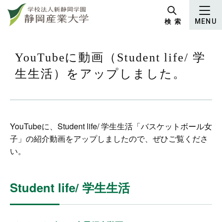
グ
本
ロ
フ
ロ
文
ー
ッ
検 索
MENU
ー
へ
カ
タ
バ
ル
ー
ル
ナ
へ
YouTubeに動画（Student life/ 学
ナ
ビ
生生活）をアップしました。
ビ
ゲ
ゲ
ー
ー
シ
シ
ョ
YouTubeに、Student life/ 学生生活「バスケットボール女
ョ
ン
子」の紹介動画をアップしましたので、ぜひご覧くださ
ン
へ
い。
へ
Student life/ 学生生活